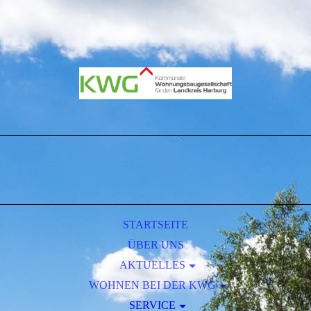
STARTSEITE
ÜBER UNS
AKTUELLES
WOHNEN BEI DER KWG
PRESSE
WOHNUNGSBESTAND
SERVICE